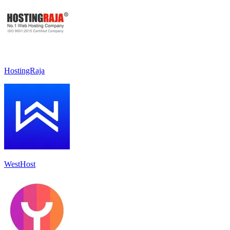
HostingRaja
WestHost