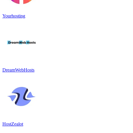
Yourhosting
DreamWebHosts
HostZealot