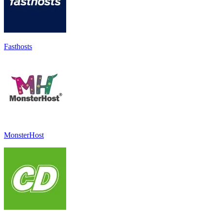
Fasthosts
MonsterHost