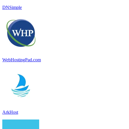
DNSimple
WebHostingPad.com
ArkHost