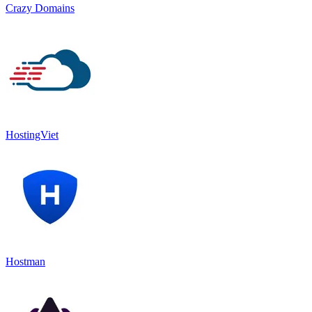
Crazy Domains
HostingViet
Hostman