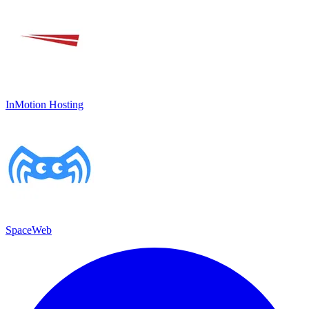
InMotion Hosting
SpaceWeb