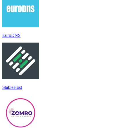
EuroDNS
StableHost