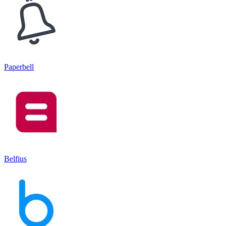
Paperbell
Belfius