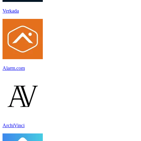
Verkada
Alarm.com
ArchiVinci