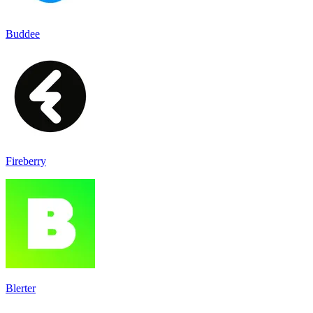
Buddee
Fireberry
Blerter