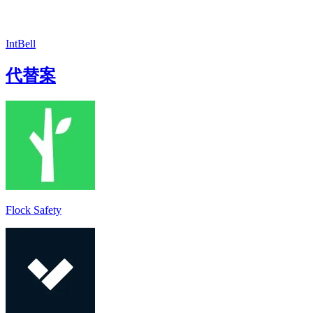
IntBell
代替案
Flock Safety