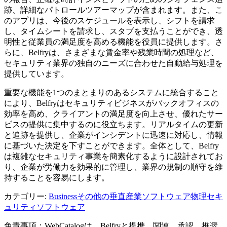
跡、詳細なパトロールツアーマップが含まれます。また、こ
のアプリは、今後のスケジュールを表示し、シフトを請求
し、タイムシートを請求し、スタブを支払うことができ、透
明性と従業員の満足度を高める機能を役員に提供します。さ
らに、Belfryは、さまざまな賃金率や残業時間の処理など、
セキュリティ業界の独自のニーズに合わせた自動給与処理を
提供しています。
重要な機能を1つのまとまりのあるシステムに統合すること
により、Belfryはセキュリティビジネスがバックオフィスの
効率を高め、クライアントの満足度を向上させ、優れたサー
ビスの提供に集中するのに役立ちます。リアルタイムの更新
と追跡を提供し、企業がインシデントに迅速に対応し、情報
に基づいた決定を下すことができます。全体として、Belfry
は複雑なセキュリティ事業を簡素化するように設計されてお
り、企業が労働力を効果的に管理し、業界の規制の順守を維
持することを容易にします。
カテゴリー
:
Business
その他の垂直産業ソフトウェア
物理セキ
ュリティソフトウェア
免責事項：WebCatalogは、Belfryと提携、関連、承認、推奨