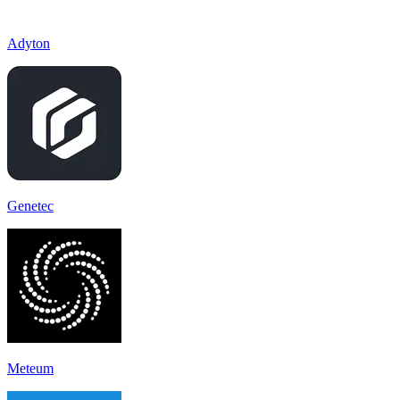
Adyton
Genetec
Meteum