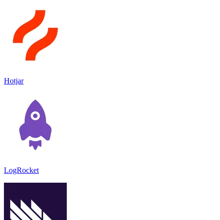
Hotjar
LogRocket