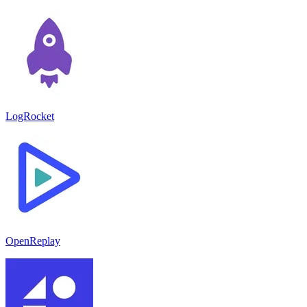
LogRocket
OpenReplay