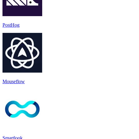
PostHog
Mouseflow
Smartlook