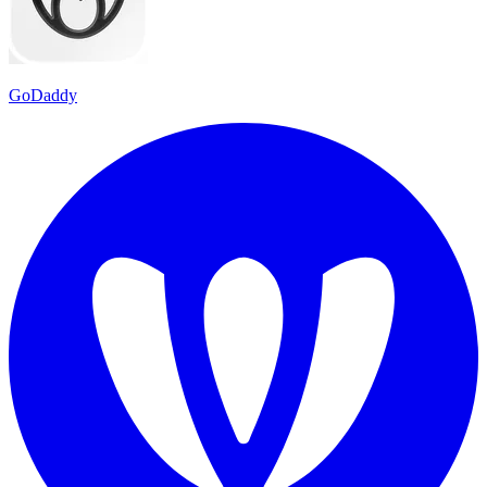
GoDaddy