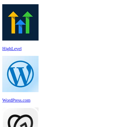
HighLevel
WordPress.com