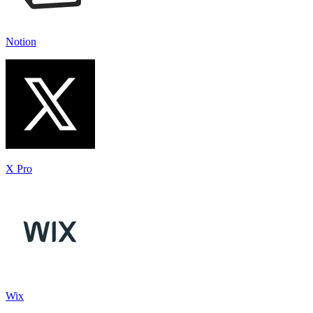
Notion
X Pro
Wix