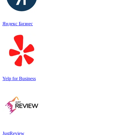
Яндекс Бизнес
Yelp for Business
JustReview