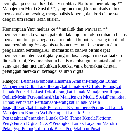
peringkat pencarian lokal dan visibilitas. Platform mendukung **
Manajemen Media Sosial **, yang memungkinkan bisnis untuk
menjadwalkan posting, menganalisis kinerja, dan berkolaborasi
dengan tim secara lebih efisien.
Kemampuan Yext meluas ke ** analitik dan wawasan **,
memberikan data yang dapat ditindaklanjuti untuk membantu bisnis
memahami tren pelanggan dan membuat keputusan yang tepat. Ini
juga mendukung ** organisasi konten ** untuk pencarian dan
pengalaman bertenaga AI, memastikan bahwa bisnis dapat
memberikan interaksi digital yang mulus. Dengan memanfaatkan
fitur -fitur ini, Yext membantu bisnis membangun reputasi online
yang kuat dan menumbuhkan koneksi yang bermakna dengan
pelanggan mereka di berbagai saluran digital.
Kategori
:
Business
Pembuat Halaman Arahan
Perangkat Lunak
Manajemen Daftar Lokal
Perangkat Lunak SEO Lokal
Perangkat
Lunak Pencari Lokasi Toko
Perangkat Lunak Manajemen Reputasi
Online
Mesin Personalisasi
Alat Manajemen Media Sosial
Perangkat
Lunak Pencarian Perusahaan
Perangkat Lunak Mesin
Insight
Perangkat Lunak Pencarian E-Commerce
Perangkat Lunak
Manajemen Konten Web
Perangkat Lunak Basis
Pengetahuan
Perangkat Lunak CMS Tanpa Kepala
Platform
Pengalaman Digital (DXP)
Perangkat Lunak Layanan Mandiri
Pelanggan
Perangkat Lunak Basis Pengetahuan Pusat