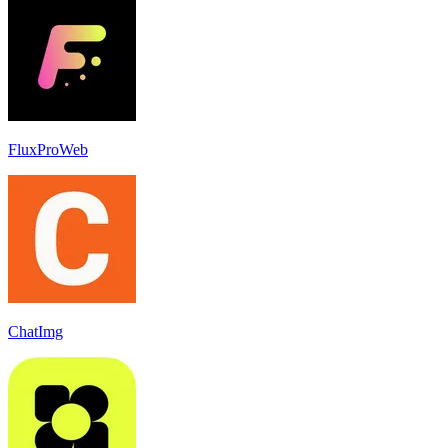
FluxProWeb
ChatImg