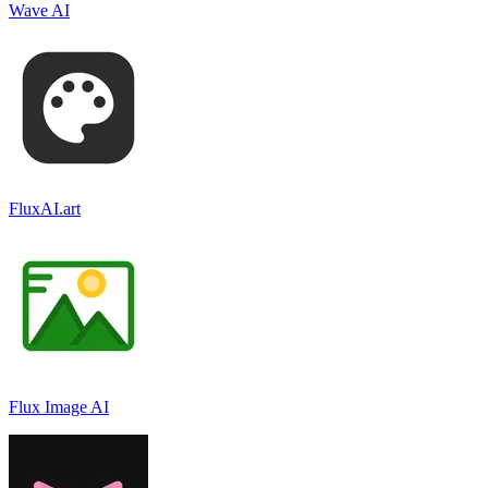
Wave AI
FluxAI.art
Flux Image AI