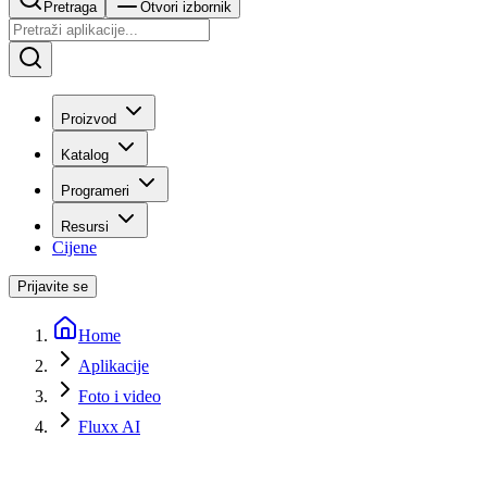
Pretraga
Otvori izbornik
Proizvod
Katalog
Programeri
Resursi
Cijene
Prijavite se
Home
Aplikacije
Foto i video
Fluxx AI