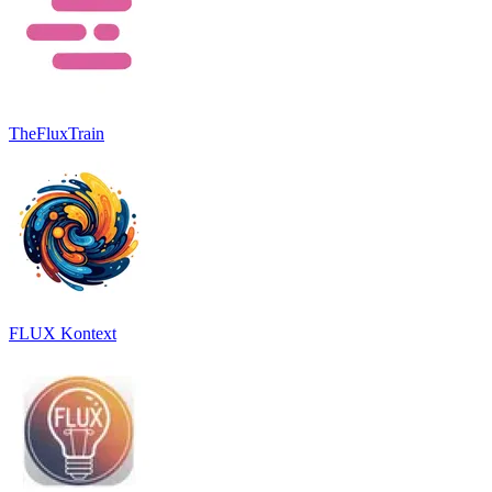
TheFluxTrain
FLUX Kontext