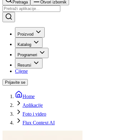
Pretraga
Otvori izbornik
Proizvod
Katalog
Programeri
Resursi
Cijene
Prijavite se
Home
Aplikacije
Foto i video
Flux Context AI