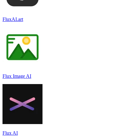
FluxAI.art
Flux Image AI
Flux AI