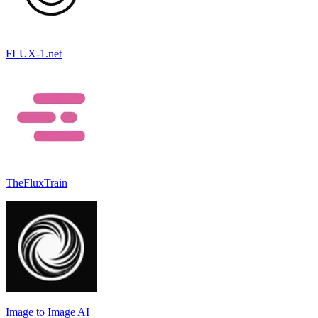
FLUX-1.net
TheFluxTrain
Image to Image AI