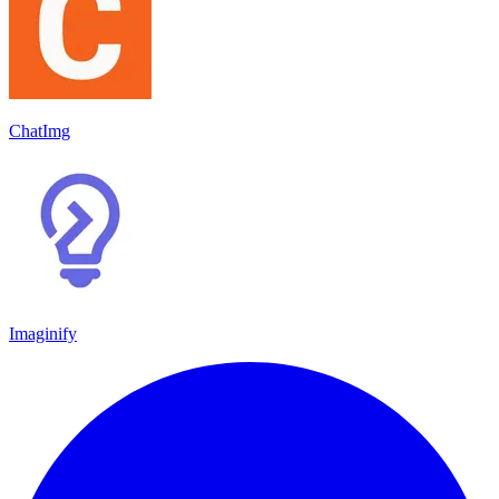
ChatImg
Imaginify