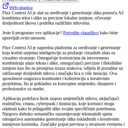
Web-stranica
Flux Context AI je alat za uređivanje i generiranje slika pomoću AI:
kombinira tekst i slike za precizne lokalne izmjene, očuvanje
dosljednosti likova i podršku različitim stilovima.
Jeste li programer ove aplikacije?
Potvrdite vlasništvo
kako biste
upravljali ovim unosom.
Flux Context AI je napredna platforma za uređivanje i generiranje
koja koristi umjetnu inteligenciju za pružanje vizualnih alata za
vizualno stvaranje. Omogućuje korisnicima da istovremeno
kombiniraju ulaze teksta i slike, omogućujući precizne i fleksibilne
izmjene kao što su promjena izraza znakova, odijela ili pozadine uz
održavanje dosljednih stilova i značajki lica u više iteracija. Ova
sposobnost osigurava kontinuitet i koherenciju u kreativnim
projektima, što je prikladno za konceptne umjetnike, dizajnere i
profesionalce za marke.
Aplikacija podržava širok raspon umjetničkih stilova, uključujući
realističnu, crtanu, cyberpunk i ilustraciju, koje korisnici mogu
odabrati kako bi prilagodili slike svojim specifičnim potrebama.
Njegovo duboko semantičko razumijevanje tekstualnih uputa
omogućava automatsku generiranje slika usklađenih s kreativnim
namjerom korisnika. Značajke poput previesa u stvarnom vremenu i