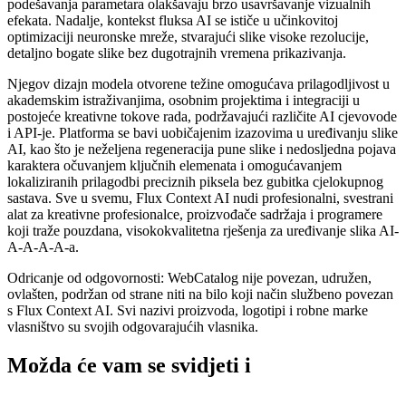
podešavanja parametara olakšavaju brzo usavršavanje vizualnih
efekata. Nadalje, kontekst fluksa AI se ističe u učinkovitoj
optimizaciji neuronske mreže, stvarajući slike visoke rezolucije,
detaljno bogate slike bez dugotrajnih vremena prikazivanja.
Njegov dizajn modela otvorene težine omogućava prilagodljivost u
akademskim istraživanjima, osobnim projektima i integraciji u
postojeće kreativne tokove rada, podržavajući različite AI cjevovode
i API-je. Platforma se bavi uobičajenim izazovima u uređivanju slike
AI, kao što je neželjena regeneracija pune slike i nedosljedna pojava
karaktera očuvanjem ključnih elemenata i omogućavanjem
lokaliziranih prilagodbi preciznih piksela bez gubitka cjelokupnog
sastava. Sve u svemu, Flux Context AI nudi profesionalni, svestrani
alat za kreativne profesionalce, proizvođače sadržaja i programere
koji traže pouzdana, visokokvalitetna rješenja za uređivanje slika AI-
A-A-A-A-a.
Odricanje od odgovornosti: WebCatalog nije povezan, udružen,
ovlašten, podržan od strane niti na bilo koji način službeno povezan
s Flux Context AI. Svi nazivi proizvoda, logotipi i robne marke
vlasništvo su svojih odgovarajućih vlasnika.
Možda će vam se svidjeti i