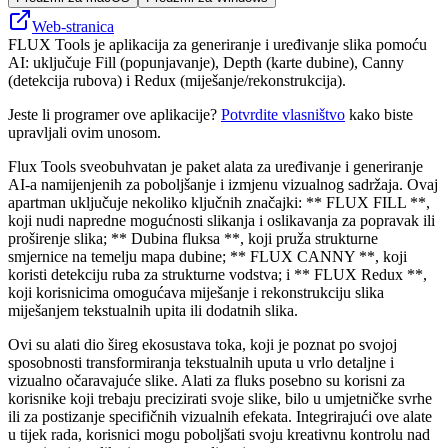
Web-stranica
FLUX Tools je aplikacija za generiranje i uređivanje slika pomoću
AI: uključuje Fill (popunjavanje), Depth (karte dubine), Canny
(detekcija rubova) i Redux (miješanje/rekonstrukcija).
Jeste li programer ove aplikacije?
Potvrdite vlasništvo
kako biste
upravljali ovim unosom.
Flux Tools sveobuhvatan je paket alata za uređivanje i generiranje
AI-a namijenjenih za poboljšanje i izmjenu vizualnog sadržaja. Ovaj
apartman uključuje nekoliko ključnih značajki: ** FLUX FILL **,
koji nudi napredne mogućnosti slikanja i oslikavanja za popravak ili
proširenje slika; ** Dubina fluksa **, koji pruža strukturne
smjernice na temelju mapa dubine; ** FLUX CANNY **, koji
koristi detekciju ruba za strukturne vodstva; i ** FLUX Redux **,
koji korisnicima omogućava miješanje i rekonstrukciju slika
miješanjem tekstualnih upita ili dodatnih slika.
Ovi su alati dio šireg ekosustava toka, koji je poznat po svojoj
sposobnosti transformiranja tekstualnih uputa u vrlo detaljne i
vizualno očaravajuće slike. Alati za fluks posebno su korisni za
korisnike koji trebaju precizirati svoje slike, bilo u umjetničke svrhe
ili za postizanje specifičnih vizualnih efekata. Integrirajući ove alate
u tijek rada, korisnici mogu poboljšati svoju kreativnu kontrolu nad