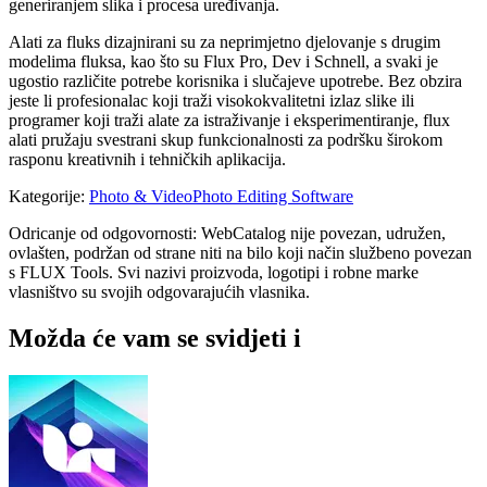
generiranjem slika i procesa uređivanja.
Alati za fluks dizajnirani su za neprimjetno djelovanje s drugim
modelima fluksa, kao što su Flux Pro, Dev i Schnell, a svaki je
ugostio različite potrebe korisnika i slučajeve upotrebe. Bez obzira
jeste li profesionalac koji traži visokokvalitetni izlaz slike ili
programer koji traži alate za istraživanje i eksperimentiranje, flux
alati pružaju svestrani skup funkcionalnosti za podršku širokom
rasponu kreativnih i tehničkih aplikacija.
Kategorije
:
Photo & Video
Photo Editing Software
Odricanje od odgovornosti: WebCatalog nije povezan, udružen,
ovlašten, podržan od strane niti na bilo koji način službeno povezan
s FLUX Tools. Svi nazivi proizvoda, logotipi i robne marke
vlasništvo su svojih odgovarajućih vlasnika.
Možda će vam se svidjeti i