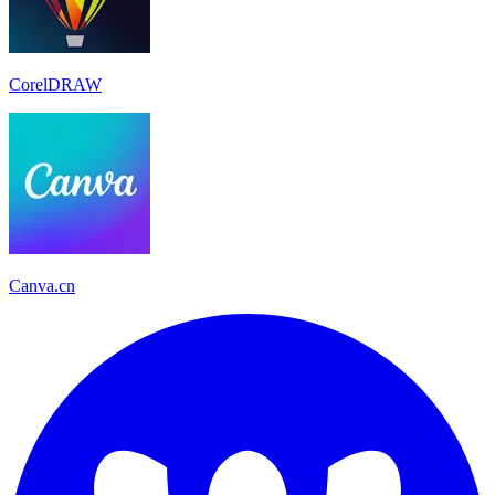
CorelDRAW
Canva.cn