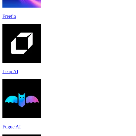
Freeflo
Leap AI
Fugue AI