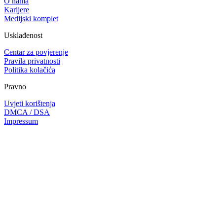
O nama
Karijere
Medijski komplet
Usklađenost
Centar za povjerenje
Pravila privatnosti
Politika kolačića
Pravno
Uvjeti korištenja
DMCA / DSA
Impressum