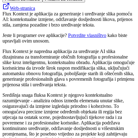
Web-stranica
Flux Kontext je aplikacija za generiranje i uređivanje slika pomoću
AI: kontekstualne izmjene, održavanje dosljednosti likova, prijenos
stila, zamjena pozadine i brzo uređivanje teksta.
Jeste li programer ove aplikacije?
Potvrdite vlasništvo
kako biste
upravljali ovim unosom.
Flux Kontext je napredna aplikacija za uređivanje AI slika
dizajnirana za transformiranje običnih fotografija u profesionalne
slike kroz inteligentnu, kontekstualnu obradu. Aplikacija omogućuje
korisnicima da izvode širok raspon modifikacija slika, uključujući
automatsku obnovu fotografija, poboljšanje starih ili oštećenih slika,
generiranje profesionalnih glava s povremenih fotografija i primjenu
prijenosa stila i uređivanja teksta.
Središnja snaga fluksa Kontext je njegovo kontekstualno
razumijevanje - analizira odnos između elemenata unutar slike,
osiguravajući da izmjene izgledaju prirodno i kohezivno. To
omogućava precizne izmjene određenih objekata ili regija bez
utjecaja na ostatak scene, pojednostavljujući tijekove rada i za
povremene i za profesionalne korisnike. Aplikacija podržava
kontinuirano uređivanje, održavanje dosljednosti u višestrukim
promjenama, što je posebno vrijedno za projekte koji zahtijevaju