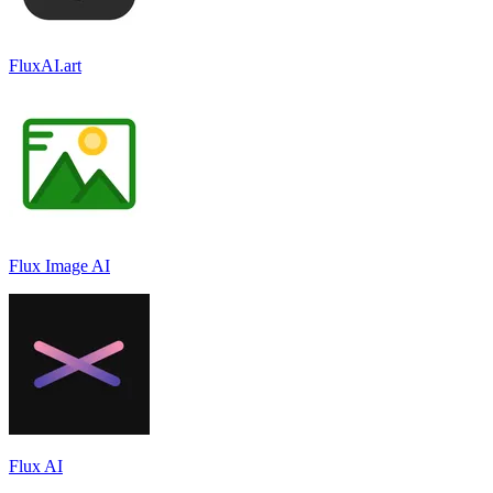
FluxAI.art
Flux Image AI
Flux AI