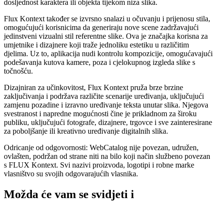
dosljednost karaktera ili objekta tijekom niza slika.
Flux Kontext također se izvrsno snalazi u očuvanju i prijenosu stila,
omogućujući korisnicima da generiraju nove scene zadržavajući
jedinstveni vizualni stil referentne slike. Ova je značajka korisna za
umjetnike i dizajnere koji traže jednoliku estetiku u različitim
djelima. Uz to, aplikacija nudi kontrolu kompozicije, omogućavajući
podešavanja kutova kamere, poza i cjelokupnog izgleda slike s
točnošću.
Dizajniran za učinkovitost, Flux Kontext pruža brze brzine
zaključivanja i podržava različite scenarije uređivanja, uključujući
zamjenu pozadine i izravno uređivanje teksta unutar slika. Njegova
svestranost i napredne mogućnosti čine je prikladnom za široku
publiku, uključujući fotografe, dizajnere, trgovce i sve zainteresirane
za poboljšanje ili kreativno uređivanje digitalnih slika.
Odricanje od odgovornosti: WebCatalog nije povezan, udružen,
ovlašten, podržan od strane niti na bilo koji način službeno povezan
s FLUX Kontext. Svi nazivi proizvoda, logotipi i robne marke
vlasništvo su svojih odgovarajućih vlasnika.
Možda će vam se svidjeti i