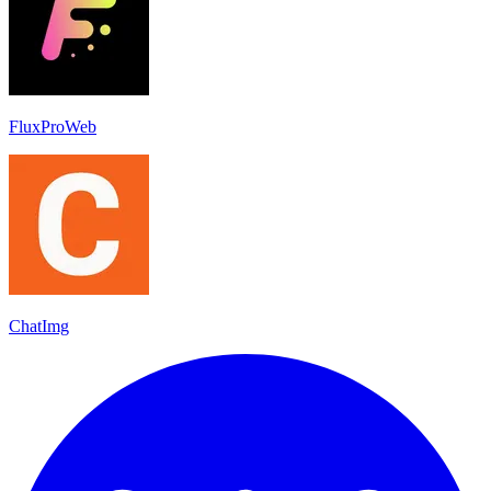
FluxProWeb
ChatImg