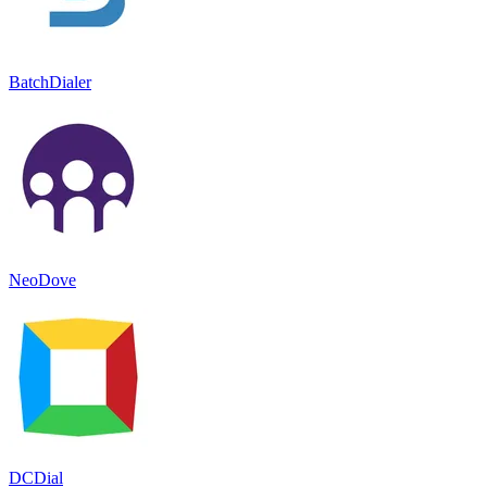
BatchDialer
NeoDove
DCDial