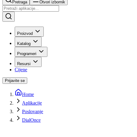
Pretraga
Otvori izbornik
Proizvod
Katalog
Programeri
Resursi
Cijene
Prijavite se
Home
Aplikacije
Poslovanje
DialOnce