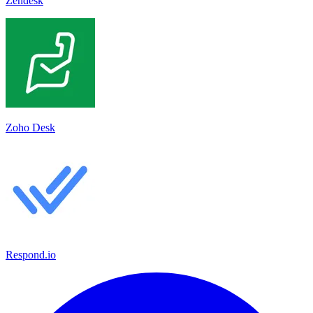
Zendesk
Zoho Desk
Respond.io