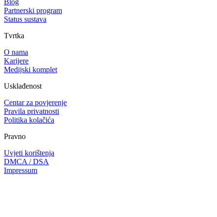
Blog
Partnerski program
Status sustava
Tvrtka
O nama
Karijere
Medijski komplet
Usklađenost
Centar za povjerenje
Pravila privatnosti
Politika kolačića
Pravno
Uvjeti korištenja
DMCA / DSA
Impressum