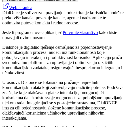
Web-stranica
DialOnce je softver za upravljanje i orkestriranje korisničke podrške
preko više kanala; povezuje kanale, agente i nadzornike te
optimizira putove kontakta i radne procese.
Jeste li programer ove aplikacije?
Potvrdite vlasništvo
kako biste
upravljali ovim unosom.
Dialonce je digitalno rješenje osmišljeno za pojednostavljenje
komunikacijskih procesa, nudeći niz funkcionalnosti koje
poboljšavaju interakciju i produktivnost korisnika. Aplikacija pruža
sveobuhvatnu platformu za upravljanje i optimizaciju različitih
komunikacijskih zadataka, osiguravajući besprijekornu integraciju i
učinkovitost.
U osnovi, Dialonce se fokusira na pružanje naprednih
komunikacijskih alata koji zadovoljavaju različite potrebe. Podržava
značajke koje olakšavaju glatke interakcije, omogućujući
korisnicima da iskoriste svoje mogućnosti za poboljšano upravljanje
tijekom rada. Integrirajući se s postojećim sustavima, DialONCE
ima za cilj pojednostaviti složene komunikacijske procese,
olakšavajući korisnicima učinkovito upravljanje njihovim
interakcijama.