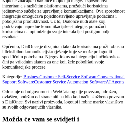
Ključne značajke DialOnce uključuju njegovu sposobnost
integriranja s različitim platformama, pružajući korisnicima
jedinstveno sučelje za upravljanje komunikacijama. Ova sposobnost
integracije omogućava pojednostavljeno upravljanje podacima i
poboljšanu produktivnost. Uz to, Dialonce nudi alate koji
podržavaju napredne komunikacijske strategije, pomažući
korisnicima da optimiziraju svoje interakcije i postignu bolje
rezultate.
Općenito, DialOnce je dizajniran tako da korisnicima pruži robusno
i fleksibilno komunikacijsko rješenje koje se može prilagoditi
specifičnim potrebama. Njegov fokus na integraciju i učinkovitost
čini ga vrijednim alatom za one koji žele poboljšati svoje
komunikacijske procese.
Kategorije
:
Business
Customer Self-Service Software
Conversational
Support Software
Customer Service Automation Software
AI Agents
Odricanje od odgovornosti: WebCatalog nije povezan, udružen,
ovlašten, podržan od strane niti na bilo koji način službeno povezan
s DialOnce. Svi nazivi proizvoda, logotipi i robne marke vlasništvo
su svojih odgovarajućih vlasnika.
Možda će vam se svidjeti i