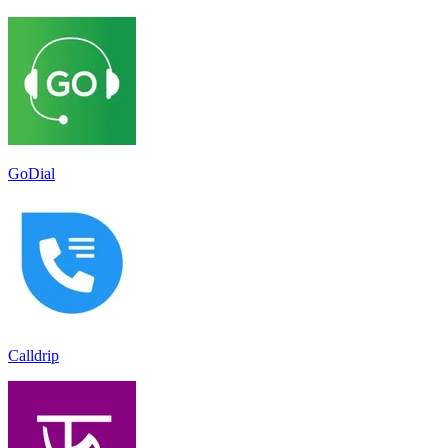
GoDial
Calldrip