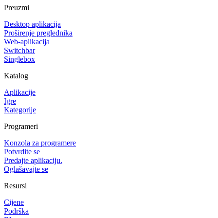
Preuzmi
Desktop aplikacija
Proširenje preglednika
Web-aplikacija
Switchbar
Singlebox
Katalog
Aplikacije
Igre
Kategorije
Programeri
Konzola za programere
Potvrdite se
Predajte aplikaciju.
Oglašavajte se
Resursi
Cijene
Podrška