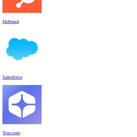
Hubspot
Salesforce
You.com