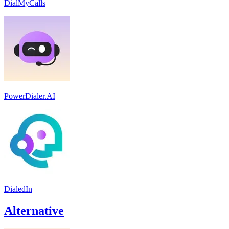
DialMyCalls
PowerDialer.AI
DialedIn
Alternative