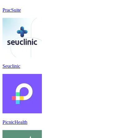
PracSuite
Seuclinic
PicnicHealth