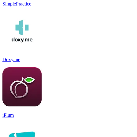
SimplePractice
Doxy.me
iPlum