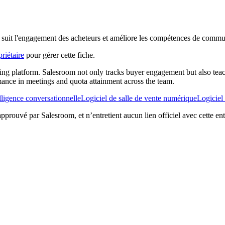
suit l'engagement des acheteurs et améliore les compétences de communic
riétaire
pour gérer cette fiche.
 platform. Salesroom not only tracks buyer engagement but also teache
ance in meetings and quota attainment across the team.
elligence conversationnelle
Logiciel de salle de vente numérique
Logiciel
 approuvé par Salesroom, et n’entretient aucun lien officiel avec cette en