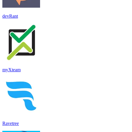
devRant
myXteam
Ravetree