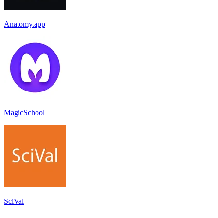
Anatomy.app
MagicSchool
SciVal