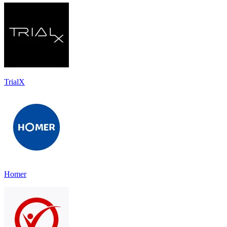
TrialX
Homer