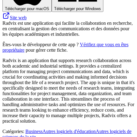
Télécharger pour macOS
Télécharger pour Windows
Site web
Radvix est une application qui facilite la collaboration en recherche,
en centralisant la gestion des communications et des données pour
les équipes académiques et industrielles.
Êtes-vous le développeur de cette app ?
Vérifiez que vous en êtes
propriétaire
pour gérer cette fiche.
Radvix is an application that supports research collaboration across
both academic and industrial settings. It provides a centralized
platform for managing project communications and data, which is
crucial for coordinating activities and making informed decisions
throughout the life of a research project. The app is unique in that it's
specifically designed to meet the needs of research teams, integrating
functionalities for project management, data organization, and team
collaboration in one interface. This streamlines the process of
handling administrative tasks and optimizes the use of resources. For
research teams looking to enhance efficiency, reduce costs, and
increase their capacity to manage multiple projects, Radvix offers a
practical solution.
Catégories
:
Business
Autres logiciels d'éducation
Autres logiciels de
sciences de la vie