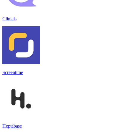
Clinials
Screentime
Heptabase