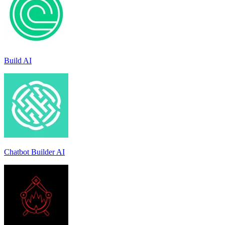
Build AI
Chatbot Builder AI