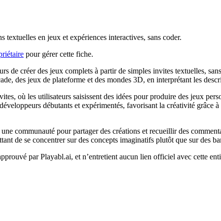
s textuelles en jeux et expériences interactives, sans coder.
riétaire
pour gérer cette fiche.
teurs de créer des jeux complets à partir de simples invites textuelles, 
e, des jeux de plateforme et des mondes 3D, en interprétant les descrip
ites, où les utilisateurs saisissent des idées pour produire des jeux person
s développeurs débutants et expérimentés, favorisant la créativité grâce
re une communauté pour partager des créations et recueillir des commenta
tant de se concentrer sur des concepts imaginatifs plutôt que sur des ba
 approuvé par Playabl.ai, et n’entretient aucun lien officiel avec cette en