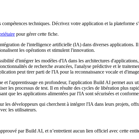
s compétences techniques. Décrivez votre application et la plateforme s
riétaire
pour gérer cette fiche.
égration de l'intelligence artificielle (IA) dans diverses applications. Il 
ionalisent les opérations et stimulent l'innovation.
ssibilité d'intégrer les modèles d'IA dans les architectures d'application
nctionnalités de recherche avancées, l'analyse prédictive et le traiteme
cation peut tirer parti de l'IA pour la reconnaissance vocale et d'image, l'
ue et l'apprentissage en profondeur, l'application Build AI permet aux ut
er les processus de test. Il en résulte des cycles de libération plus rapi
ssant que les applications alimentées par l'IA sont sécurisées et conforme
r les développeurs qui cherchent à intégrer l'IA dans leurs projets, off
vec les utilisateurs.
 approuvé par Build AI, et n’entretient aucun lien officiel avec cette ent