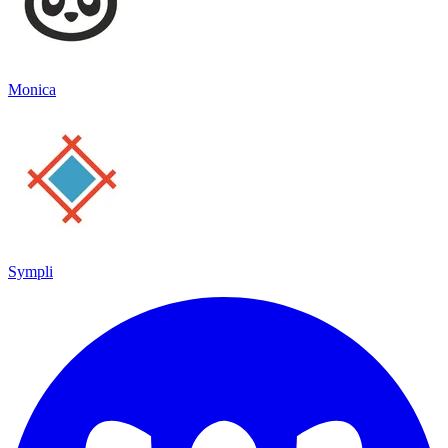
Monica
Sympli