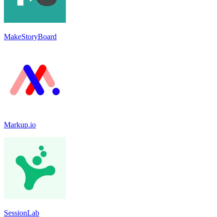
MakeStoryBoard
Markup.io
SessionLab