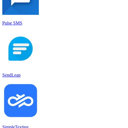
Pulse SMS
SendLeap
SimpleTexting