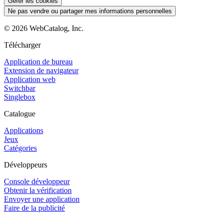
Gérer les cookies
Ne pas vendre ou partager mes informations personnelles
©
2026
WebCatalog, Inc.
Télécharger
Application de bureau
Extension de navigateur
Application web
Switchbar
Singlebox
Catalogue
Applications
Jeux
Catégories
Développeurs
Console développeur
Obtenir la vérification
Envoyer une application
Faire de la publicité