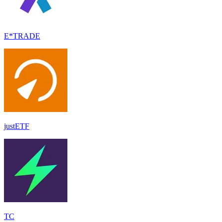
E*TRADE
justETF
TC