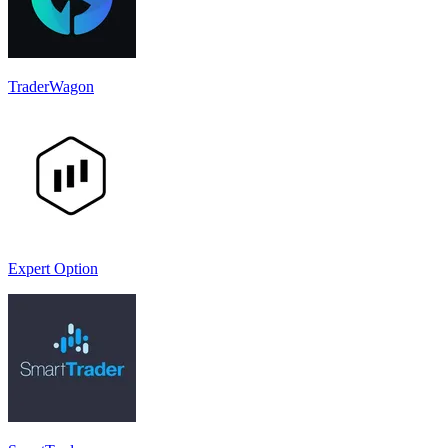
TraderWagon
Expert Option