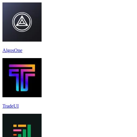
AlgosOne
TradeUI