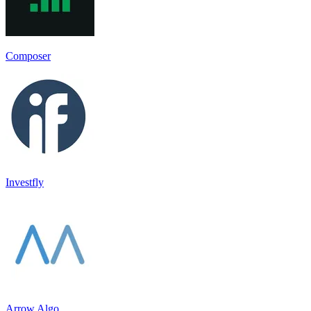
Composer
Investfly
Arrow Algo