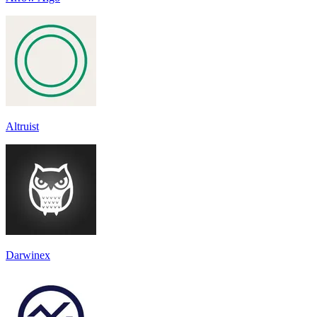
Altruist
Darwinex