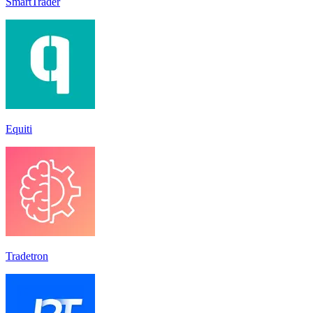
SmartTrader
Equiti
Tradetron