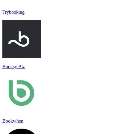
Trybooking
Booksy Biz
Bookwhen