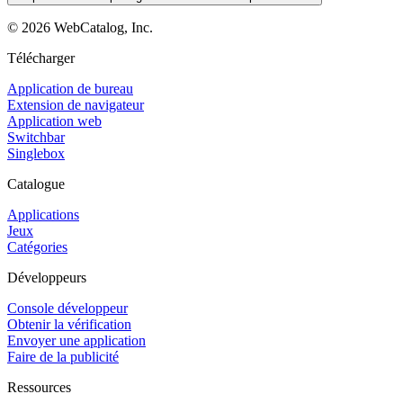
©
2026
WebCatalog, Inc.
Télécharger
Application de bureau
Extension de navigateur
Application web
Switchbar
Singlebox
Catalogue
Applications
Jeux
Catégories
Développeurs
Console développeur
Obtenir la vérification
Envoyer une application
Faire de la publicité
Ressources