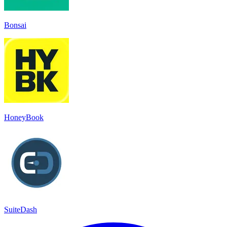
Bonsai
HoneyBook
SuiteDash