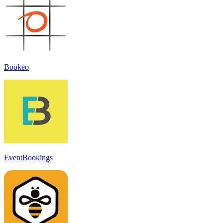
Bookeo
EventBookings