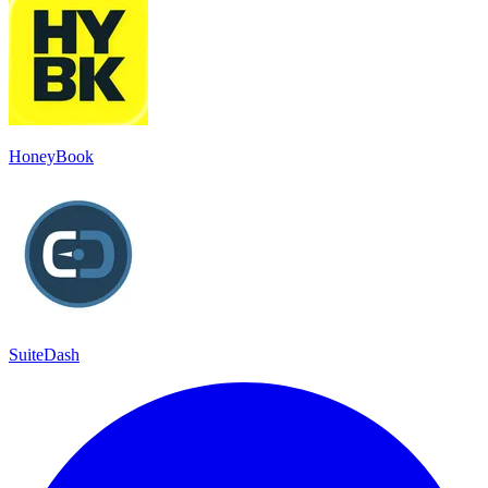
HoneyBook
SuiteDash