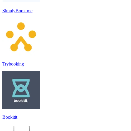
SimplyBook.me
Trybooking
Bookitit