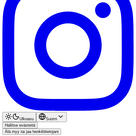
Ulkoasu
Suomi
Hallitse evästeitä
Älä myy tai jaa henkilötietojani