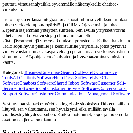
puuttuu virtausanalytiikka syvemmälle näkemykselle chatbot -
virtauksiin.
Tidio tarjoaa erilaisia ​​integraatioita suosittuihin sovelluksiin, mukaan
lukien verkkokauppaympäristöt ja CRM -järjestelmät, ja tukee
Zapieria laajemman yhteyden suhteen. Sen avulla yritykset voivat
lähettää ennakoivia viestejä ja luoda mukautettuja
käyttäjäsegmenttejä vuorovaikutuksen perusteella. Kaiken kaikkiaan
Tidio sopii hyvin pienille ja keskisuurille yrityksille, jotka pyrkivät
virtaviivaistamaan asiakaspalvelua ja parantamaan verkkosivustojen
sitoutumista AI-pohjaisten chatbotien ja live-chat-ominaisuuksien
kautta.
Kategoriat
:
Business
Enterprise Search Software
E-Commerce
Tools
AI Chatbots Software
Help Desk Software
Live Chat
Software
Chatbots Software
Shared Inbox Software
Customer Self-
Service Software
Social Customer Service Software
Conversational
Support Software
Customer Communications Management Software
Vastuuvapauslauseke: WebCatalog ei ole sidoksissa Tidio:en, siihen
liittyvä, sen valtuuttama, sen hyväksymä eikä millään tavalla
virallisesti yhteydessä siihen. Kaikki tuotenimet, logot ja tuotemerkit
ovat omistajiensa omaisuutta.
Saatat pitää myös näistä