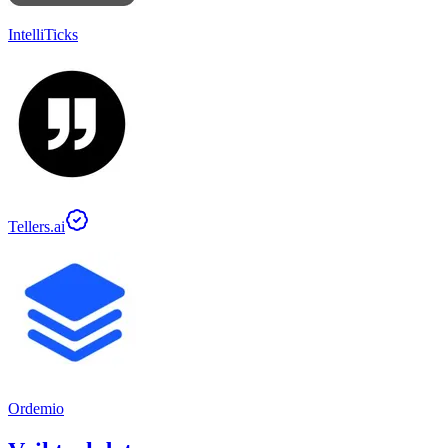
IntelliTicks
Tellers.ai
Ordemio