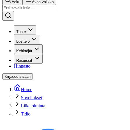
Haku
Avaa valikko
Tuote
Luettelo
Kehittäjät
Resurssit
Hinnasto
Kirjaudu sisään
Home
Sovellukset
Liiketoiminta
Tidio