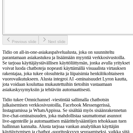
Previous slide
Next slide
Tidio on all-in-one-asiakaspalvelualusta, joka on suunniteltu
parantamaan asiakastukea ja lisäämään myyntiä verkkosivustoilla.
Se tarjoaa käyttäjäystävällisen käyttöliittymän, jonka avulla yritykset
voivat luoda chatboteja nopeasti käyttämällä visuaalista virtauksen
rakentajaa, joka tukee olosuhteita ja liipaisimia henkilökohtaiseen
vuorovaikutukseen. Alusta integroi AI -ominaisuudet Lyron kautta,
jota voidaan kouluttaa mukautettuihin tietoihin vastaamaan
asiakaskysymyksiin ja tehtäviin automaattisesti.
Tidio tukee Omnichannel -viestintää sallimalla chatbotsin
julkaisemisen verkkosivustoilla, Facebook Messengerissä,
Instagramissa ja WhatsAppissa. Se sisältää myös sisäänrakennetun
live-chat-ominaisuuden, joka mahdollistaa saumattomat asunnot
live-agenteille ja automaattisen määrittelysääntöjen tehokkaan tuen
hallinnan kannalta. Alusta tarjoaa vankan analytiikan käyttäjän
käyttäytymisen ja chatbot -suorituskyvyn seuraamiseksi, vaikka siitä