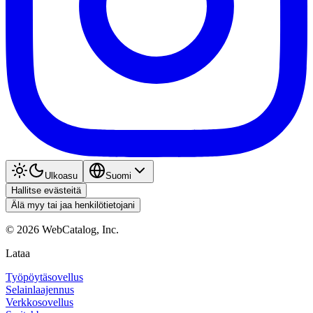
Ulkoasu
Suomi
Hallitse evästeitä
Älä myy tai jaa henkilötietojani
©
2026
WebCatalog, Inc.
Lataa
Työpöytäsovellus
Selainlaajennus
Verkkosovellus