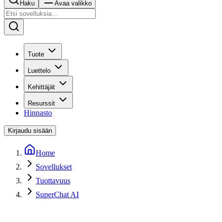
Haku
Avaa valikko
Tuote
Luettelo
Kehittäjät
Resurssit
Hinnasto
Kirjaudu sisään
Home
Sovellukset
Tuottavuus
SuperChat AI