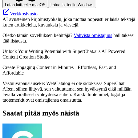
Lataa laitteelle macOS
Lataa laitteelle Windows
Verkkosivusto
AI-avusteinen kirjoitustyökalu, joka tuottaa nopeasti erilaisia tekstejä
kuten artikkeleita, kuvauksia ja viestejä.
Oletko tämän sovelluksen kehittäjä?
Vahvista omistajuus
hallitaksesi
tätä listausta.
Unlock Your Writing Potential with SuperChat.ai's AI-Powered
Content Creation Studio
Create Engaging Content in Minutes - Effortless, Fast, and
Affordable
Vastuuvapauslauseke: WebCatalog ei ole sidoksissa SuperChat
AI:en, siihen liittyvä, sen valtuuttama, sen hyväksymä eikä millään
tavalla virallisesti yhteydessä siihen. Kaikki tuotenimet, logot ja
tuotemerkit ovat omistajiensa omaisuutta.
Saatat pitää myös näistä