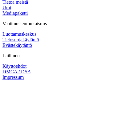
Tietoa meistä
Urat
Mediapaketti
Vaatimustenmukaisuus
Luottamuskeskus
Tietosuojakäytäntö
Evästekäytäntö
Laillinen
Käyttöehdot
DMCA / DSA
Impressum