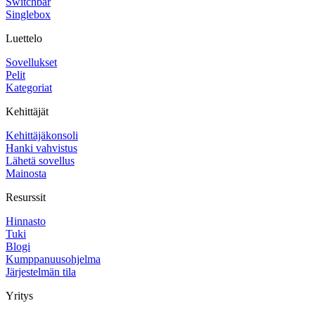
Switchbar
Singlebox
Luettelo
Sovellukset
Pelit
Kategoriat
Kehittäjät
Kehittäjäkonsoli
Hanki vahvistus
Lähetä sovellus
Mainosta
Resurssit
Hinnasto
Tuki
Blogi
Kumppanuusohjelma
Järjestelmän tila
Yritys