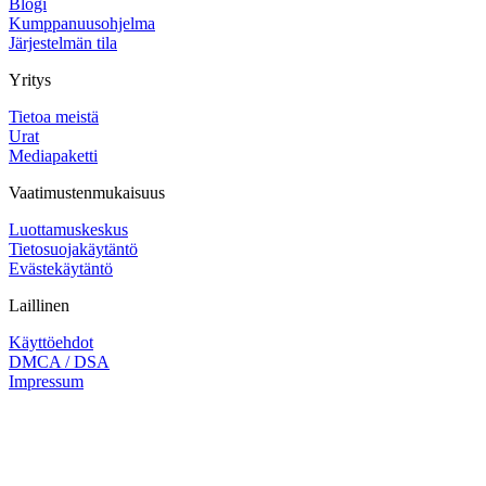
Blogi
Kumppanuusohjelma
Järjestelmän tila
Yritys
Tietoa meistä
Urat
Mediapaketti
Vaatimustenmukaisuus
Luottamuskeskus
Tietosuojakäytäntö
Evästekäytäntö
Laillinen
Käyttöehdot
DMCA / DSA
Impressum