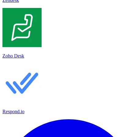
Zendesk
Zoho Desk
Respond.io