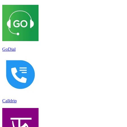
GoDial
Calldrip