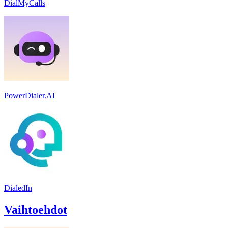
DialMyCalls
PowerDialer.AI
DialedIn
Vaihtoehdot