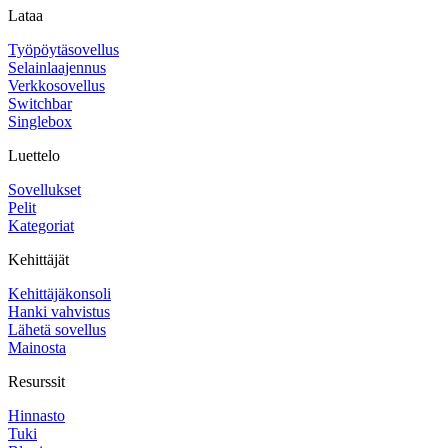
Lataa
Työpöytäsovellus
Selainlaajennus
Verkkosovellus
Switchbar
Singlebox
Luettelo
Sovellukset
Pelit
Kategoriat
Kehittäjät
Kehittäjäkonsoli
Hanki vahvistus
Lähetä sovellus
Mainosta
Resurssit
Hinnasto
Tuki