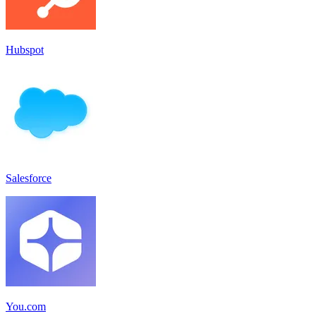
Hubspot
Salesforce
You.com