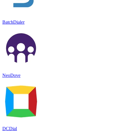
BatchDialer
NeoDove
DCDial