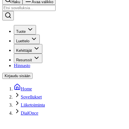
Haku
Avaa valikko
Tuote
Luettelo
Kehittäjät
Resurssit
Hinnasto
Kirjaudu sisään
Home
Sovellukset
Liiketoiminta
DialOnce