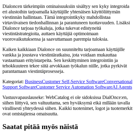
Dialoncen tärkeimpiin ominaisuuksiin sisältyy sen kyky integroida
eri alustoihin tarjoamalla käyttäjille yhtenäisen käyttöliittymän
viestinnän hallintaan. Tämä integrointikyky mahdollistaa
virtaviivaisen tiedonhallinnan ja parantuneen tuottavuuden. Lisäksi
Dialonce tarjoaa työkaluja, jotka tukevat edistyneitä
viestintästrategioita, auttaen käyttäjiä optimoimaan
vuorovaikutuksensa ja saavuttamaan parempia tuloksia.
Kaiken kaikkiaan Dialonce on suunniteltu tarjoamaan käyttäjille
vankka ja joustava viestintäratkaisu, jota voidaan mukauttaa
vastaamaan erityistarpeita. Sen keskittyminen integrointiin ja
tehokkuuteen tekee siitä arvokkaan työkalun niille, jotka pyrkivät
parantamaan viestintäprosesseja.
Kategoriat
:
Business
Customer Self-Service Software
Conversational
Support Software
Customer Service Automation Software
AI Agents
Vastuuvapauslauseke: WebCatalog ei ole sidoksissa DialOnce:en,
siihen liittyvä, sen valtuuttama, sen hyväksymä eikä millään tavalla
virallisesti yhteydessä siihen. Kaikki tuotenimet, logot ja tuotemerkit
ovat omistajiensa omaisuutta.
Saatat pitää myös näistä