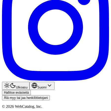
Ulkoasu
Suomi
Hallitse evästeitä
Älä myy tai jaa henkilötietojani
©
2026
WebCatalog, Inc.