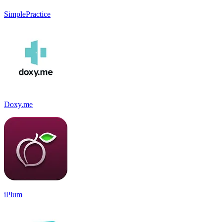
SimplePractice
Doxy.me
iPlum