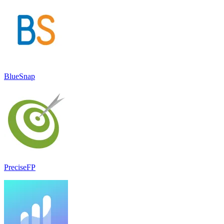
BlueSnap
PreciseFP