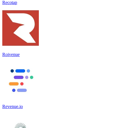
Recotap
Roivenue
Revenue.io