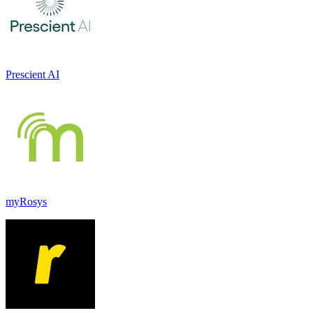
Prescient AI
myRosys