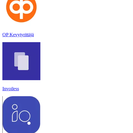
OP Kevytyrittäjä
Invoiless