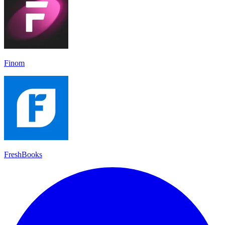
Finom
FreshBooks