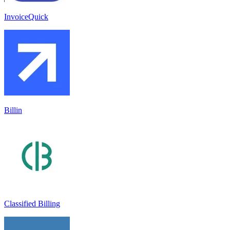
InvoiceQuick
Billin
Classified Billing