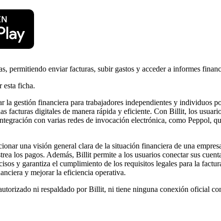
ras, permitiendo enviar facturas, subir gastos y acceder a informes finan
 esta ficha.
zar la gestión financiera para trabajadores independientes y individuos p
as facturas digitales de manera rápida y eficiente. Con Billit, los usuar
integración con varias redes de invocación electrónica, como Peppol, q
cionar una visión general clara de la situación financiera de una empres
astrea los pagos. Además, Billit permite a los usuarios conectar sus cuen
cisos y garantiza el cumplimiento de los requisitos legales para la factur
ciera y mejorar la eficiencia operativa.
utorizado ni respaldado por Billit, ni tiene ninguna conexión oficial c