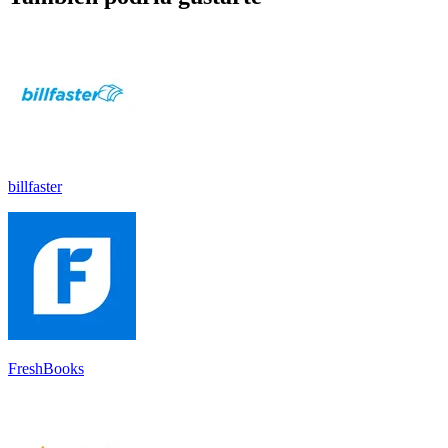
billfaster
FreshBooks