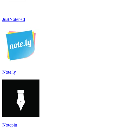
JustNotepad
Note.ly
Notepin