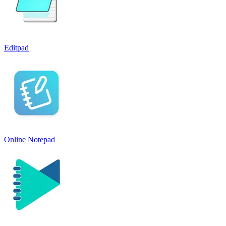
Editpad
Online Notepad