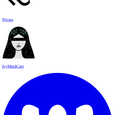
Nivara
IvyMindCare