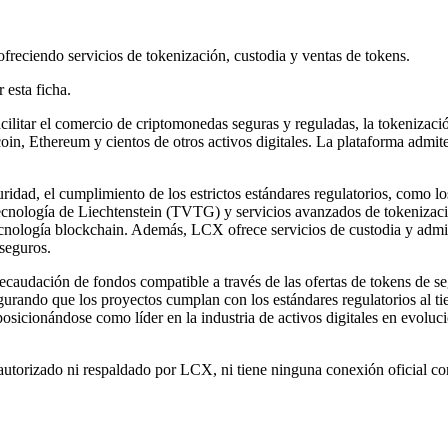
reciendo servicios de tokenización, custodia y ventas de tokens.
 esta ficha.
acilitar el comercio de criptomonedas seguras y reguladas, la tokenizac
n, Ethereum y cientos de otros activos digitales. La plataforma admit
ridad, el cumplimiento de los estrictos estándares regulatorios, como 
logía de Liechtenstein (TVTG) y servicios avanzados de tokenización. 
ecnología blockchain. Además, LCX ofrece servicios de custodia y admin
 seguros.
audación de fondos compatible a través de las ofertas de tokens de se
gurando que los proyectos cumplan con los estándares regulatorios al t
posicionándose como líder en la industria de activos digitales en evoluc
autorizado ni respaldado por LCX, ni tiene ninguna conexión oficial c