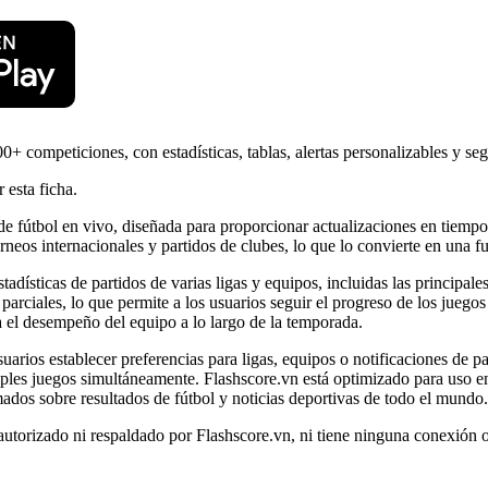
0+ competiciones, con estadísticas, tablas, alertas personalizables y s
 esta ficha.
de fútbol en vivo, diseñada para proporcionar actualizaciones en tiempo 
orneos internacionales y partidos de clubes, lo que lo convierte en una f
tadísticas de partidos de varias ligas y equipos, incluidas las principal
s parciales, lo que permite a los usuarios seguir el progreso de los jueg
ra el desempeño del equipo a lo largo de la temporada.
arios establecer preferencias para ligas, equipos o notificaciones de par
tiples juegos simultáneamente. Flashscore.vn está optimizado para uso en
ados sobre resultados de fútbol y noticias deportivas de todo el mundo.
utorizado ni respaldado por Flashscore.vn, ni tiene ninguna conexión o