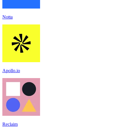
Notta
Apollo.io
Reclaim