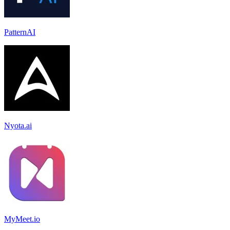
PatternAI
Nyota.ai
MyMeet.io