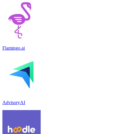
Flamingo.ai
AdvisoryAI