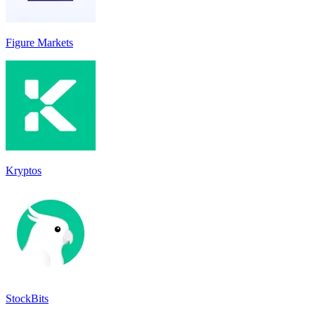
Figure Markets
Kryptos
StockBits