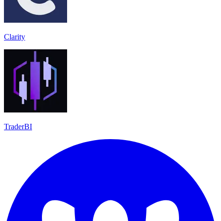
Clarity
TraderBI