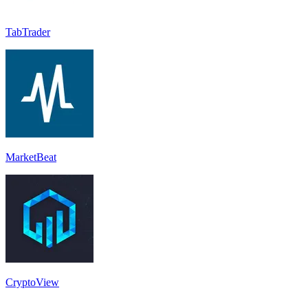
TabTrader
MarketBeat
CryptoView