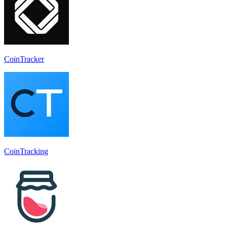
CoinTracker
CoinTracking