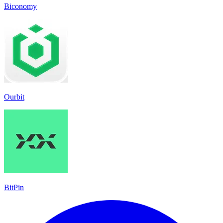
Biconomy
Ourbit
BitPin