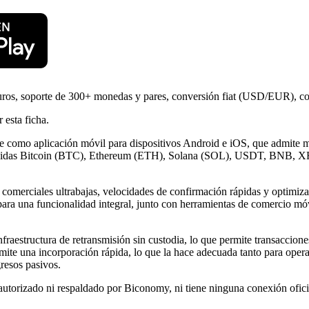
uros, soporte de 300+ monedas y pares, conversión fiat (USD/EUR), com
 esta ficha.
 como aplicación móvil para dispositivos Android e iOS, que admite m
ncluidas Bitcoin (BTC), Ethereum (ETH), Solana (SOL), USDT, BNB, X
fas comerciales ultrabajas, velocidades de confirmación rápidas y optimi
para una funcionalidad integral, junto con herramientas de comercio móv
fraestructura de retransmisión sin custodia, lo que permite transaccion
 admite una incorporación rápida, lo que la hace adecuada tanto para op
resos pasivos.
autorizado ni respaldado por Biconomy, ni tiene ninguna conexión ofici