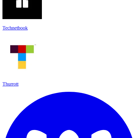
Technetbook
Thurrott