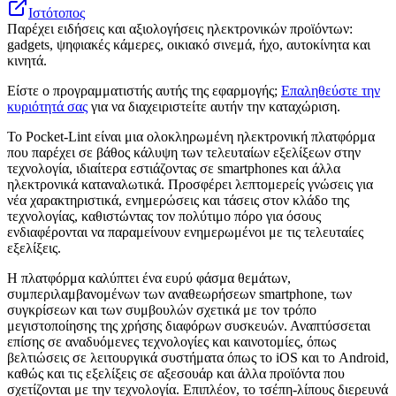
Ιστότοπος
Παρέχει ειδήσεις και αξιολογήσεις ηλεκτρονικών προϊόντων:
gadgets, ψηφιακές κάμερες, οικιακό σινεμά, ήχο, αυτοκίνητα και
κινητά.
Είστε ο προγραμματιστής αυτής της εφαρμογής;
Επαληθεύστε την
κυριότητά σας
για να διαχειριστείτε αυτήν την καταχώριση.
Το Pocket-Lint είναι μια ολοκληρωμένη ηλεκτρονική πλατφόρμα
που παρέχει σε βάθος κάλυψη των τελευταίων εξελίξεων στην
τεχνολογία, ιδιαίτερα εστιάζοντας σε smartphones και άλλα
ηλεκτρονικά καταναλωτικά. Προσφέρει λεπτομερείς γνώσεις για
νέα χαρακτηριστικά, ενημερώσεις και τάσεις στον κλάδο της
τεχνολογίας, καθιστώντας τον πολύτιμο πόρο για όσους
ενδιαφέρονται να παραμείνουν ενημερωμένοι με τις τελευταίες
εξελίξεις.
Η πλατφόρμα καλύπτει ένα ευρύ φάσμα θεμάτων,
συμπεριλαμβανομένων των αναθεωρήσεων smartphone, των
συγκρίσεων και των συμβουλών σχετικά με τον τρόπο
μεγιστοποίησης της χρήσης διαφόρων συσκευών. Αναπτύσσεται
επίσης σε αναδυόμενες τεχνολογίες και καινοτομίες, όπως
βελτιώσεις σε λειτουργικά συστήματα όπως το iOS και το Android,
καθώς και τις εξελίξεις σε αξεσουάρ και άλλα προϊόντα που
σχετίζονται με την τεχνολογία. Επιπλέον, το τσέπη-λίπους διερευνά