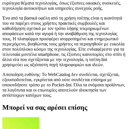
ευρύτερα θέματα τεχνολογίας, όπως έξυπνες οικιακές συσκευές,
τεχνολογία αυτοκινήτων και υπηρεσίες συνεχούς ροής.
Ένα από τα βασικά οφέλη από τη χρήση τσέπης είναι η ικανότητά
του να παρέχει στους χρήστες πρακτικές συμβουλές και
καθοδήγηση σχετικά με τον τρόπο λήψης τεκμηριωμένων
αποφάσεων κατά την αγορά ή την αναβάθμιση της τεχνολογίας
τους. Η πλατφόρμα προσφέρει ισορροπημένο και ενημερωτικό
περιεχόμενο, βοηθώντας τους χρήστες να περιηγηθούν με ευκολία
στον πολύπλοκο κόσμο της τεχνολογίας. Είτε ενδιαφέρεστε για τα
τελευταία μοντέλα smartphone, τις έξυπνες καινοτομίες στο σπίτι ή
άλλα νέα που σχετίζονται με την τεχνολογία, η τσέπη-lint
χρησιμεύει ως αξιόπιστη πηγή πληροφοριών και ιδεών.
Αποποίηση ευθύνης: Το WebCatalog δεν συνδέεται, σχετίζεται,
εξουσιοδοτείται, εγκρίνεται από ούτε συνδέεται επίσημα με
οποιονδήποτε τρόπο με το Pocket-lint. Όλα τα ονόματα προϊόντων,
τα λογότυπα και οι επωνυμίες αποτελούν ιδιοκτησία των
αντίστοιχων κατόχων τους.
Μπορεί να σας αρέσει επίσης