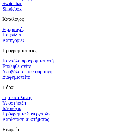
Switchbar
Singlebox
Κατάλογος
Εφαρμογές
Παιχνίδια
Κατηγορίες
Προγραμματιστές
Κονσόλα προγραμματιστή
Επαληθευτείτε
Υποβάλετε μια εφαρμογή
Διαφημιστείτε
Πόροι
Τιμοκατάλογος
Υποστήριξη
Ιστολόγιο
Πρόγραμμα Συνεργατών
Κατάσταση συστήματος
Εταιρεία