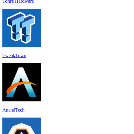
Tom's Hardware
TweakTown
AnandTech