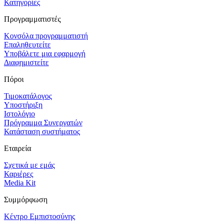
Κατηγορίες
Προγραμματιστές
Κονσόλα προγραμματιστή
Επαληθευτείτε
Υποβάλετε μια εφαρμογή
Διαφημιστείτε
Πόροι
Τιμοκατάλογος
Υποστήριξη
Ιστολόγιο
Πρόγραμμα Συνεργατών
Κατάσταση συστήματος
Εταιρεία
Σχετικά με εμάς
Καριέρες
Media Kit
Συμμόρφωση
Κέντρο Εμπιστοσύνης