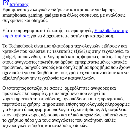
Ιστότοπος
Εφαρμογή τεχνολογικών ειδήσεων και κριτικών για laptops,
smartphones, gaming, gadgets και άλλες συσκευές, με αναλύσεις,
συγκρίσεις και οδηγούς.
Είστε ο προγραμματιστής αυτής της εφαρμογής;
Επαληθεύστε την
κυριότητά σας
για να διαχειριστείτε αυτήν την καταχώριση.
Το Technetbook είναι μια πλατφόρμα τεχνολογικών ειδήσεων και
κριτικών που καλύπτει τις τελευταίες εξελίξεις στην τεχνολογία, τα
gadget, τα παιχνίδια, το λογισμικό και τις ψηφιακές τάσεις. Παρέχει
στους αναγνώστες πρωτότυπα άρθρα, εμπεριστατωμένες κριτικές
προϊόντων, οδηγούς αγοράς και οδηγίες βήμα προς βήμα που έχουν
σχεδιαστεί για να βοηθήσουν τους χρήστες να κατανοήσουν και να
αξιολογήσουν την τεχνολογία των καταναλωτών.
Ο ιστότοπος εστιάζει σε σαφείς, αμερόληπτες αναφορές και
πρακτικές πληροφορίες, με περιεχόμενο που εξηγεί τα
χαρακτηριστικά του προϊόντος, την απόδοση και τις πραγματικές
περιπτώσεις χρήσης. Δημοσιεύει επίσης τεχνολογικές πληροφορίες
για θέματα όπως φορητοί υπολογιστές, smartphone, AI, ασφάλεια
στον κυβερνοχώρο, αξεσουάρ και υλικό παιχνιδιών, καθιστώντας
το χρήσιμο πόρο για τους αναγνώστες που αναζητούν απλές
τεχνολογικές ειδήσεις και αναλύσεις ειδικών.