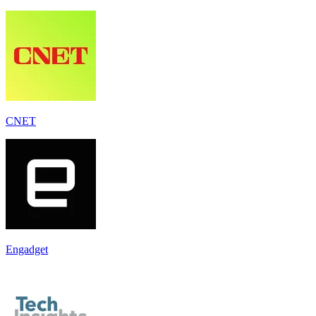
CNET
Engadget