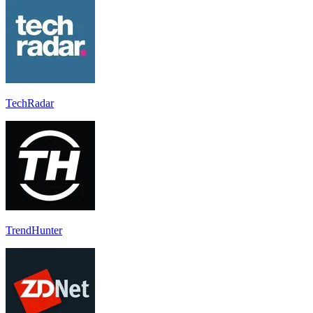
TechRadar
TrendHunter