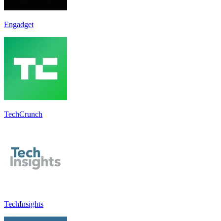
Engadget
TechCrunch
TechInsights