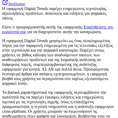
Ιστότοπος
Η εφαρμογή Digital Trends παρέχει ενημερώσεις τεχνολογίας,
αξιολογήσεις προϊόντων, αναλύσεις και ειδήσεις για ψηφιακές
τάσεις.
Είστε ο προγραμματιστής αυτής της εφαρμογής;
Επαληθεύστε την
κυριότητά σας
για να διαχειριστείτε αυτήν την καταχώριση.
Η εφαρμογή Digital Trends χρησιμεύει ως ένας ολοκληρωμένος
πόρος για την παραμονή ενημερωμένη για τις τελευταίες εξελίξεις
στην τεχνολογία και την ψηφιακή καινοτομία. Παρέχει στους
χρήστες σε βάθος κάλυψη των αναδυόμενων τάσεων, των
αναθεωρήσεων προϊόντων και της διορατικής ανάλυσης σε
διάφορους τομείς, συμπεριλαμβανομένης της ανάπτυξης
εφαρμογών για κινητά, AI, AR και πολλά άλλα. Προσφέροντας
λεπτομερή άρθρα και απόψεις εμπειρογνωμόνων, η εφαρμογή
βοηθά τους χρήστες να περιηγούνται στο ταχέως εξελισσόμενο
ψηφιακό τοπίο.
Τα βασικά χαρακτηριστικά της εφαρμογής περιλαμβάνουν την
ικανότητά της να παρέχει έγκαιρες ειδήσεις και ενημερώσεις
σχετικά με τις τεχνολογίες αιχμής, όπως η επαυξημένη
πραγματικότητα, η τεχνητή νοημοσύνη και η ανάπτυξη εφαρμογών
cross-platform. Οι χρήστες μπορούν να διερευνήσουν τις
αναθεωρήσεις νέων gadgets και λογισμικού, βοηθώντας τους να