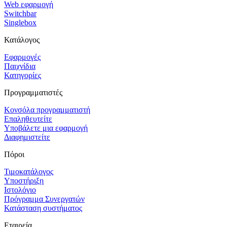
Web εφαρμογή
Switchbar
Singlebox
Κατάλογος
Εφαρμογές
Παιχνίδια
Κατηγορίες
Προγραμματιστές
Κονσόλα προγραμματιστή
Επαληθευτείτε
Υποβάλετε μια εφαρμογή
Διαφημιστείτε
Πόροι
Τιμοκατάλογος
Υποστήριξη
Ιστολόγιο
Πρόγραμμα Συνεργατών
Κατάσταση συστήματος
Εταιρεία