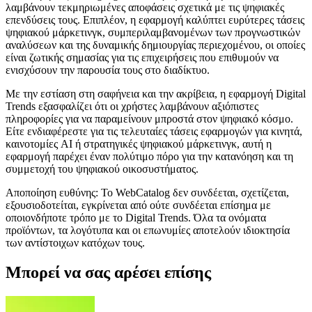
λαμβάνουν τεκμηριωμένες αποφάσεις σχετικά με τις ψηφιακές
επενδύσεις τους. Επιπλέον, η εφαρμογή καλύπτει ευρύτερες τάσεις
ψηφιακού μάρκετινγκ, συμπεριλαμβανομένων των προγνωστικών
αναλύσεων και της δυναμικής δημιουργίας περιεχομένου, οι οποίες
είναι ζωτικής σημασίας για τις επιχειρήσεις που επιθυμούν να
ενισχύσουν την παρουσία τους στο διαδίκτυο.
Με την εστίαση στη σαφήνεια και την ακρίβεια, η εφαρμογή Digital
Trends εξασφαλίζει ότι οι χρήστες λαμβάνουν αξιόπιστες
πληροφορίες για να παραμείνουν μπροστά στον ψηφιακό κόσμο.
Είτε ενδιαφέρεστε για τις τελευταίες τάσεις εφαρμογών για κινητά,
καινοτομίες AI ή στρατηγικές ψηφιακού μάρκετινγκ, αυτή η
εφαρμογή παρέχει έναν πολύτιμο πόρο για την κατανόηση και τη
συμμετοχή του ψηφιακού οικοσυστήματος.
Αποποίηση ευθύνης: Το WebCatalog δεν συνδέεται, σχετίζεται,
εξουσιοδοτείται, εγκρίνεται από ούτε συνδέεται επίσημα με
οποιονδήποτε τρόπο με το Digital Trends. Όλα τα ονόματα
προϊόντων, τα λογότυπα και οι επωνυμίες αποτελούν ιδιοκτησία
των αντίστοιχων κατόχων τους.
Μπορεί να σας αρέσει επίσης