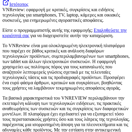
Ιστότοπος
VNReview: εφαρμογή με κριτικές, συγκρίσεις και ειδήσεις
τεχνολογίας για smartphones, TV, laptop, κάμερες και οικιακές
συσκευές, για ενημερωμένες αγοραστικές αποφάσεις.
Είστε ο προγραμματιστής αυτής της εφαρμογής;
Επαληθεύστε την
κυριότητά σας
για να διαχειριστείτε αυτήν την καταχώριση.
Το VNReview είναι μια ολοκληρωμένη ηλεκτρονική πλατφόρμα
που παρέχει σε βάθος κριτικές και ανάλυση διαφόρων
τεχνολογικών προϊόντων, συμπεριλαμβανομένων των smartphones,
των tablet και άλλων ηλεκτρονικών συσκευών. Η εφαρμογή
χρησιμεύει ως πολύτιμος πόρος για τους καταναλωτές που
αναζητούν λεπτομερείς γνώσεις σχετικά με τις τελευταίες
τεχνολογικές τάσεις και τις προδιαγραφές προϊόντων. Προσφέρει
ένα ευρύ φάσμα άρθρων, κριτικών και συγκρίσεων, βοηθώντας
τους χρήστες να λαμβάνουν τεκμηριωμένες αποφάσεις αγοράς.
Τα βασικά χαρακτηριστικά του VNREVIEW περιλαμβάνουν την
εκτεταμένη κάλυψη των τεχνολογικών ειδήσεων, τις πρακτικές
αναθεωρήσεις των συσκευών και τις συγκρίσεις των διαφορετικών
μοντέλων. Η πλατφόρμα έχει σχεδιαστεί για να εξυπηρετεί τόσο
τους περιστασιακούς χρήστες όσο και τους λάτρεις της τεχνολογίας,
παρέχοντας μια ισορροπημένη άποψη για τα πλεονεκτήματα και τις
αδυναμίες κάθε προϊόντος. Με την εστίαση στην αντικειμενική