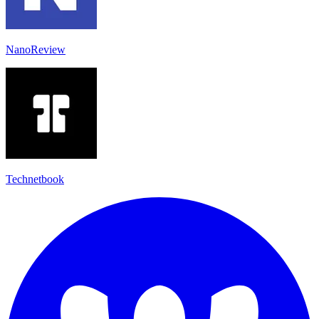
NanoReview
Technetbook