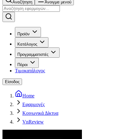
Αναζήτηση
Άνοιγμα μενού
Προϊόν
Κατάλογος
Προγραμματιστές
Πόροι
Τιμοκατάλογος
Είσοδος
Home
Εφαρμογές
Κοινωνικά Δίκτυα
VnReview