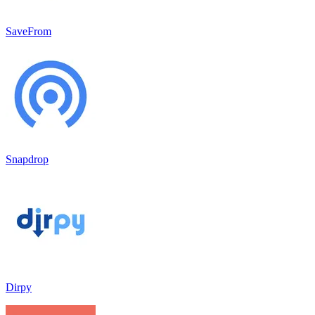
SaveFrom
Snapdrop
Dirpy