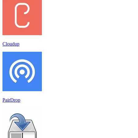
Cloudup
PairDrop