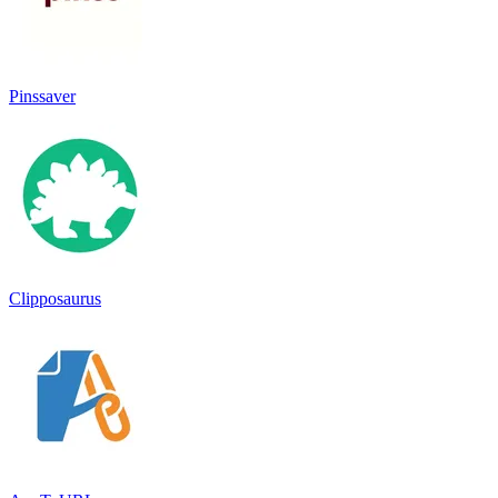
Pinssaver
Clipposaurus