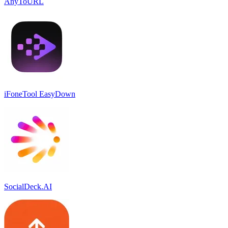
AnyToURL
iFoneTool EasyDown
SocialDeck.AI