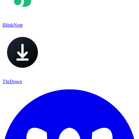
BlinkNote
ThrDown