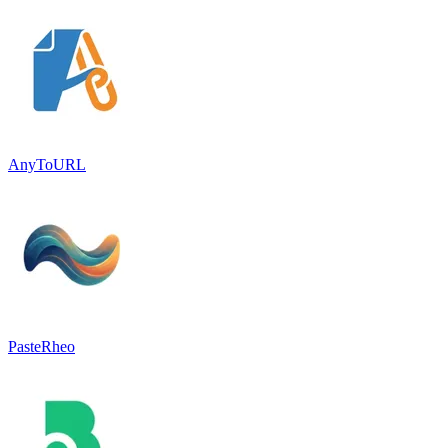
AnyToURL
PasteRheo