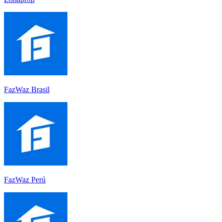
FazWaz Brasil
FazWaz Perú