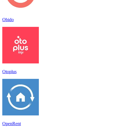
Obido
Otoplus
OpenRent