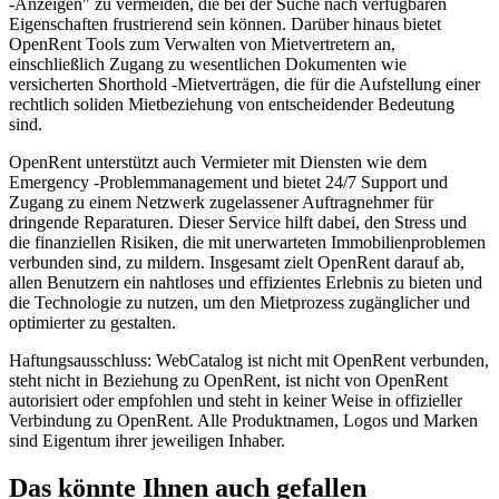
-Anzeigen" zu vermeiden, die bei der Suche nach verfügbaren
Eigenschaften frustrierend sein können. Darüber hinaus bietet
OpenRent Tools zum Verwalten von Mietvertretern an,
einschließlich Zugang zu wesentlichen Dokumenten wie
versicherten Shorthold -Mietverträgen, die für die Aufstellung einer
rechtlich soliden Mietbeziehung von entscheidender Bedeutung
sind.
OpenRent unterstützt auch Vermieter mit Diensten wie dem
Emergency -Problemmanagement und bietet 24/7 Support und
Zugang zu einem Netzwerk zugelassener Auftragnehmer für
dringende Reparaturen. Dieser Service hilft dabei, den Stress und
die finanziellen Risiken, die mit unerwarteten Immobilienproblemen
verbunden sind, zu mildern. Insgesamt zielt OpenRent darauf ab,
allen Benutzern ein nahtloses und effizientes Erlebnis zu bieten und
die Technologie zu nutzen, um den Mietprozess zugänglicher und
optimierter zu gestalten.
Haftungsausschluss: WebCatalog ist nicht mit OpenRent verbunden,
steht nicht in Beziehung zu OpenRent, ist nicht von OpenRent
autorisiert oder empfohlen und steht in keiner Weise in offizieller
Verbindung zu OpenRent. Alle Produktnamen, Logos und Marken
sind Eigentum ihrer jeweiligen Inhaber.
Das könnte Ihnen auch gefallen