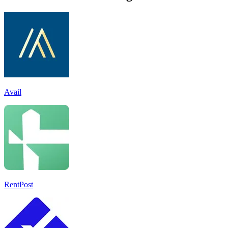
Avail
RentPost