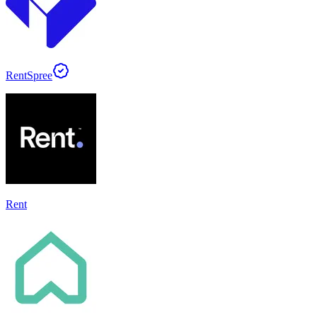
RentSpree
Rent