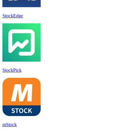
StockEdge
StockPick
mStock