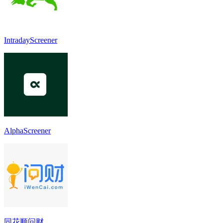
IntradayScreener
AlphaScreener
同花顺问财