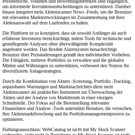
Preisbereiche, Volumen und Bewertungsmetriken sind zugänglich,
um informierte Investitionsentscheidungen zu unterstützen. Darüber
hinaus integriert mein Aktienscanner News -Feeds, um die Benutzer
mit relevanten Marktentwicklungen im Zusammenhang mit ihrer
Aktienauswahl auf dem Laufenden zu halten.
Die Plattform ist so konzipiert, dass sie sowohl Anfänger als auch
erfahrene Investoren berücksichtigt, indem Tools für technische und
grundlegende Analysen ohne überwältigende Komplexität
angeboten werden. Das flexible Alarmsystem benachrichtigt
Benutzer über Preisänderungen gemäß den individuellen Vorlieben.
Die Fähigkeit, mehrere Portfolios zu verwalten und die globalen
Märkte und Währungen zu unterstützen, verbessert den Nutzen für
diversifizierte Anlagestrategien.
Durch die Kombination von Aktien -Screening, Portfolio -Tracking,
anpassbaren Warnungen und Marktnachrichten dient mein
Aktienscanner als praktisches Instrument zur Überwachung der
Aktien und der Analyse von Markttrends in einer einzigen
Schnittstelle. Der Fokus auf die Bereitstellung relevanter
Finanzdaten und Analyse -Tools unterstützt Benutzer, die versuchen,
ihre Aktienmarktforschung und ihr Portfoliomanagementprozess zu
optimieren.
Haftungsausschluss: WebCatalog ist nicht mit My Stock Scanner
verbunden, steht nicht in Beziehung zu My Stock Scanner, ist nicht