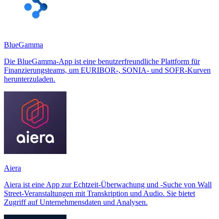
BlueGamma
Die BlueGamma-App ist eine benutzerfreundliche Plattform für
Finanzierungsteams, um EURIBOR-, SONIA- und SOFR-Kurven
herunterzuladen.
Aiera
Aiera ist eine App zur Echtzeit-Überwachung und -Suche von Wall
Street-Veranstaltungen mit Transkription und Audio. Sie bietet
Zugriff auf Unternehmensdaten und Analysen.