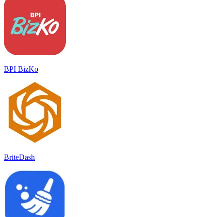
BPI BizKo
BriteDash