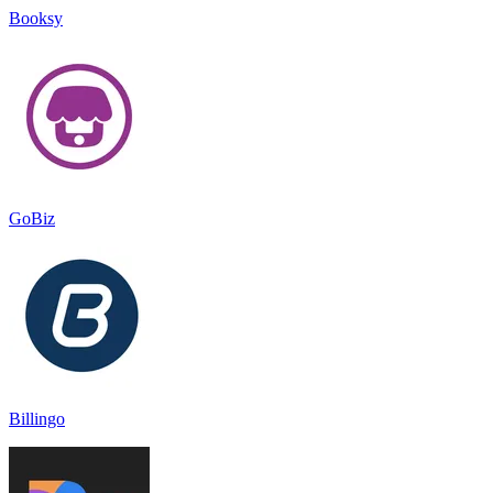
Booksy
GoBiz
Billingo