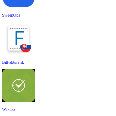
SweepOps
BitFaktura.sk
Waktoo