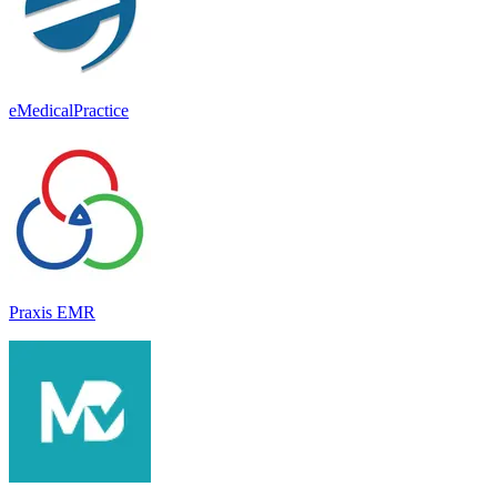
eMedicalPractice
Praxis EMR