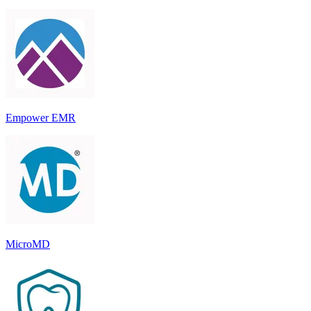
Empower EMR
MicroMD