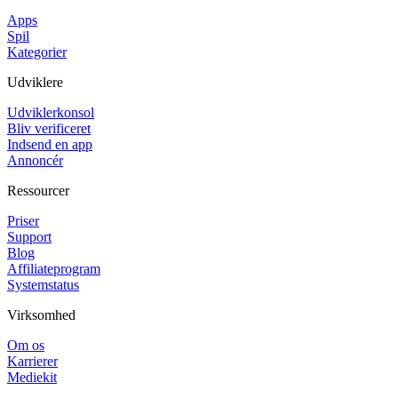
Apps
Spil
Kategorier
Udviklere
Udviklerkonsol
Bliv verificeret
Indsend en app
Annoncér
Ressourcer
Priser
Support
Blog
Affiliateprogram
Systemstatus
Virksomhed
Om os
Karrierer
Mediekit