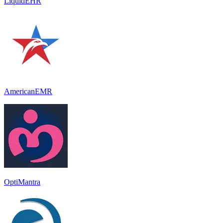
LiquidEHR
AmericanEMR
OptiMantra