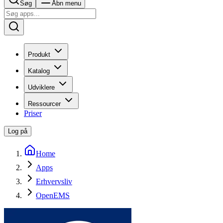
Søg
Åbn menu
Produkt
Katalog
Udviklere
Ressourcer
Priser
Log på
Home
Apps
Erhvervsliv
OpenEMS