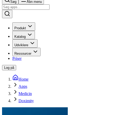
Søg
Åbn menu
Produkt
Katalog
Udviklere
Ressourcer
Priser
Log på
Home
Apps
Medicin
Doximity