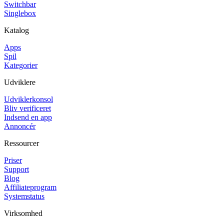
Switchbar
Singlebox
Katalog
Apps
Spil
Kategorier
Udviklere
Udviklerkonsol
Bliv verificeret
Indsend en app
Annoncér
Ressourcer
Priser
Support
Blog
Affiliateprogram
Systemstatus
Virksomhed