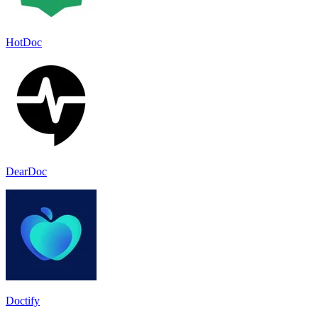
HotDoc
DearDoc
Doctify