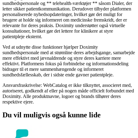
sundhedspersonale og ** telehealth-værktøjer ** såsom Dialer, der
letter sikker patientkommunikation. Derudover tilbyder platformen
personaliserede nyhedsopdateringer, hvilket gør det muligt for
brugere at holde sig informeret om medicinske fremskridt, der er
relevante for deres praksis. Doximity understøtter også virtuelle
konsultationer, hvilket gør det lettere for klinikere at styre
patientpleje eksternt.
Ved at udnytte disse funktioner hjælper Doximity
sundhedspersonale med at strømline deres arbejdsgange, samarbejde
mere effektivt med jævnaldrende og styre deres karriere mere
effektivt. Platformens fokus på forbindelse og informationsdeling
bidrager til et mere sammenhængende og informeret
sundhedsfællesskab, der i sidste ende gavner patientpleje.
Ansvarsfraskrivelse: WebCatalog er ikke tilknyttet, associeret med,
autoriseret, godkendt af eller på nogen måde officielt forbundet med
Doximity. Alle produktnavne, logoer og brands tilhører deres
respektive ejere.
Du vil muligvis også kunne lide