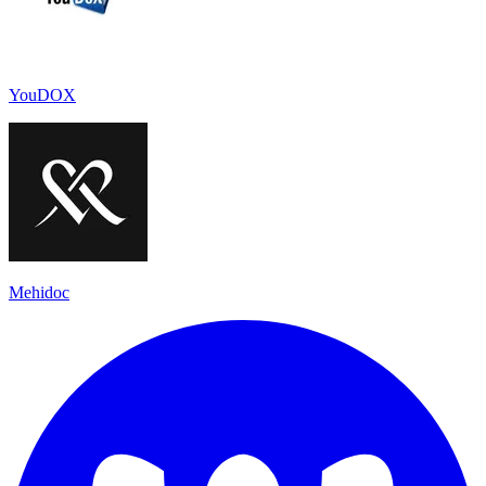
YouDOX
Mehidoc