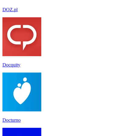
DOZ.pl
Docquity
Docturno