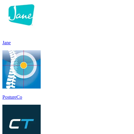
Jane
PostureCo