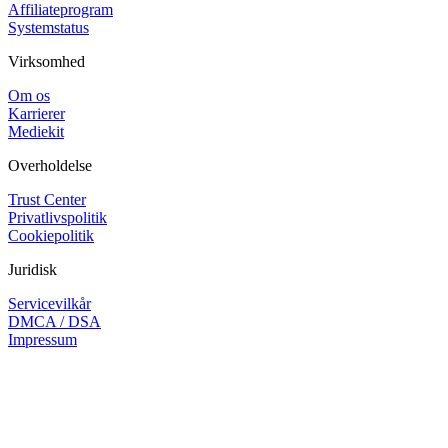
Affiliateprogram
Systemstatus
Virksomhed
Om os
Karrierer
Mediekit
Overholdelse
Trust Center
Privatlivspolitik
Cookiepolitik
Juridisk
Servicevilkår
DMCA / DSA
Impressum