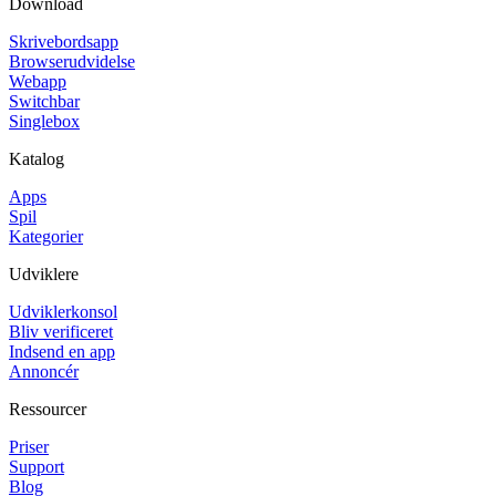
Download
Skrivebordsapp
Browserudvidelse
Webapp
Switchbar
Singlebox
Katalog
Apps
Spil
Kategorier
Udviklere
Udviklerkonsol
Bliv verificeret
Indsend en app
Annoncér
Ressourcer
Priser
Support
Blog