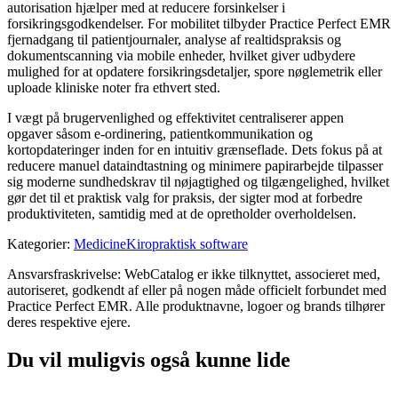
autorisation hjælper med at reducere forsinkelser i
forsikringsgodkendelser. For mobilitet tilbyder Practice Perfect EMR
fjernadgang til patientjournaler, analyse af realtidspraksis og
dokumentscanning via mobile enheder, hvilket giver udbydere
mulighed for at opdatere forsikringsdetaljer, spore nøglemetrik eller
uploade kliniske noter fra ethvert sted.
I vægt på brugervenlighed og effektivitet centraliserer appen
opgaver såsom e-ordinering, patientkommunikation og
kortopdateringer inden for en intuitiv grænseflade. Dets fokus på at
reducere manuel dataindtastning og minimere papirarbejde tilpasser
sig moderne sundhedskrav til nøjagtighed og tilgængelighed, hvilket
gør det til et praktisk valg for praksis, der sigter mod at forbedre
produktiviteten, samtidig med at de opretholder overholdelsen.
Kategorier
:
Medicine
Kiropraktisk software
Ansvarsfraskrivelse: WebCatalog er ikke tilknyttet, associeret med,
autoriseret, godkendt af eller på nogen måde officielt forbundet med
Practice Perfect EMR. Alle produktnavne, logoer og brands tilhører
deres respektive ejere.
Du vil muligvis også kunne lide