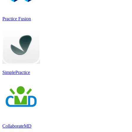
Practice Fusion
SimplePractice
CollaborateMD