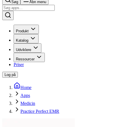
Søg
Åbn menu
Produkt
Katalog
Udviklere
Ressourcer
Priser
Log på
Home
Apps
Medicin
Practice Perfect EMR