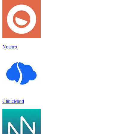
Noterro
ClinicMind