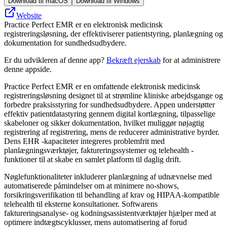
Download til macOS
Download til Windows
Website
Practice Perfect EMR er en elektronisk medicinsk
registreringsløsning, der effektiviserer patientstyring, planlægning og
dokumentation for sundhedsudbydere.
Er du udvikleren af denne app?
Bekræft ejerskab
for at administrere
denne appside.
Practice Perfect EMR er en omfattende elektronisk medicinsk
registreringsløsning designet til at strømline kliniske arbejdsgange og
forbedre praksisstyring for sundhedsudbydere. Appen understøtter
effektiv patientdatastyring gennem digital kortlægning, tilpasselige
skabeloner og sikker dokumentation, hvilket muliggør nøjagtig
registrering af registrering, mens de reducerer administrative byrder.
Dens EHR -kapaciteter integreres problemfrit med
planlægningsværktøjer, faktureringssystemer og telehealth -
funktioner til at skabe en samlet platform til daglig drift.
Nøglefunktionaliteter inkluderer planlægning af udnævnelse med
automatiserede påmindelser om at minimere no-shows,
forsikringsverifikation til behandling af krav og HIPAA-kompatible
telehealth til eksterne konsultationer. Softwarens
faktureringsanalyse- og kodningsassistentværktøjer hjælper med at
optimere indtægtscyklusser, mens automatisering af forud