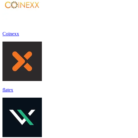
Coinexx
flatex