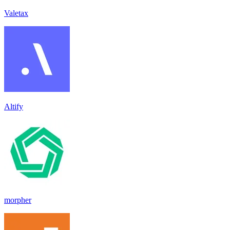
Valetax
Altify
morpher