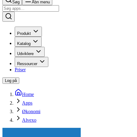
Søg
Åbn menu
Produkt
Katalog
Udviklere
Ressourcer
Priser
Log på
Home
Apps
Økonomi
Alvexo