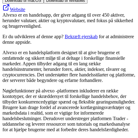
Download til macOS
Download til Windows
Website
Alvexo er en handelsapp, der giver adgang til over 450 aktiver,
herunder valutaer, aktier og kryptovalutaer, med fokus på sikkerhed
og brugervenlighed.
Er du udvikleren af denne app?
Bekræft ejerskab
for at administrere
denne appside.
Alvexo er en handelsplatform designet til at give brugerne et
omfattende og sikkert miljø til at deltage i forskellige finansielle
markeder. Appen tilbyder adgang til en lang række
handelsinstrumenter, herunder forex, aktier, indekser, råvarer og
cryptocurrencies. Det understøtter flere handelsstilarter og platforme,
der serverer både begyndere og erfarne forhandlere.
Nøglefunktioner på alvexo -platformen inkluderer en række
kontotyper, der er skræddersyet til forskellige handelsbehov, der
tilbyder konkurrencedygtige spænd og fleksible gearingsmuligheder.
Brugere kan drage fordel af avancerede kortlægningsværktøjer og
markedsdata i realtid, som er vigtige for informerede
handelsbeslutninger. Derudover understreger platformen Trader -
uddannelse og leverer ressourcer som tutorials og markedsanalyse
for at hjælpe brugerne med at forbedre deres handelsfærdigheder.