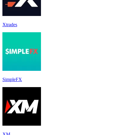
Xtrades
SimpleFX
XM