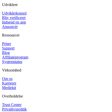
Udviklere
Udviklerkonsol
Bliv verificeret
Indsend en app
Annoncér
Ressourcer
Priser
Support
Blog
Affiliateprogram
Systemstatus
Virksomhed
Om os
Karrierer
Mediekit
Overholdelse
Trust Center
Privatlivspolitik